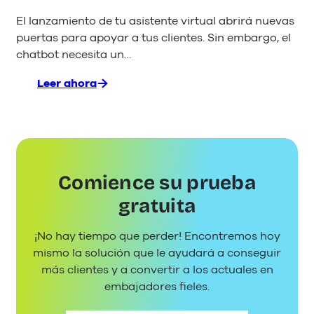
El lanzamiento de tu asistente virtual abrirá nuevas
puertas para apoyar a tus clientes. Sin embargo, el
chatbot necesita un…
Leer ahora
:
5
pasos
para
crear
un
Comience su prueba
nombre
de
gratuita
chatbot
llamativo
¡No hay tiempo que perder! Encontremos hoy
mismo la solución que le ayudará a conseguir
más clientes y a convertir a los actuales en
embajadores fieles.