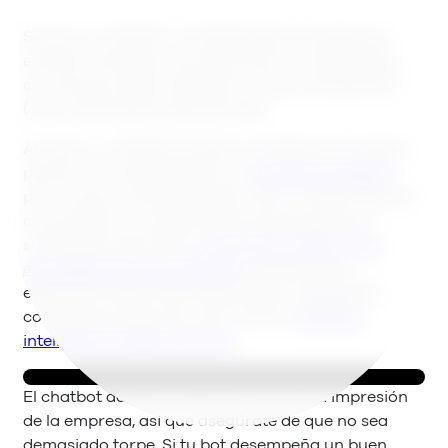
Si eres un chatbot. O simplemente una persona
extraña. Entonces es posible que tus habilidades
conversacionales necesiten un poco de atención
(como demuestra este párrafo).
Al crear un chatbot, el guión constituye una de las
partes más importantes en el
proceso de diseño
,
por lo que es imprescindible crear un buen flujo de
conversación. La gente está acostumbrada al
sofisticado estilo de los
como Siri y Alexa, y las
encuestas de consumidores
muestran que
esperamos de los bots que tengan habilidades
conversacionales de nivel humano,
desde la
inteligencia hasta el humor
.
El chatbot además suele dar la primera impresión
de la empresa, así que asegúrate de que no sea
demasiado torpe. Si tu bot desempeña un buen