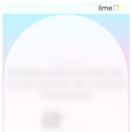
IA y chatbots
6 pasos para un flujo de
conversación de chatbot
intachable
Leah
April 30, 2021