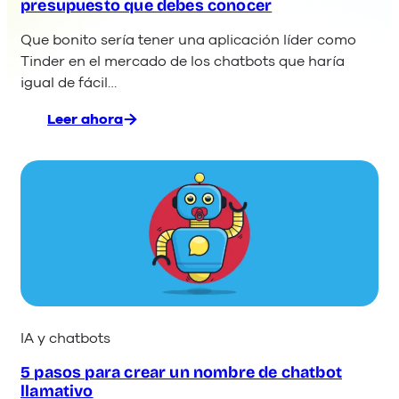
presupuesto que debes conocer
Que bonito sería tener una aplicación líder como
Tinder en el mercado de los chatbots que haría
igual de fácil…
Leer ahora
:
Los
10
proveedores
de
chatbots
para
cada
presupuesto
que
debes
IA y chatbots
conocer
5 pasos para crear un nombre de chatbot
llamativo