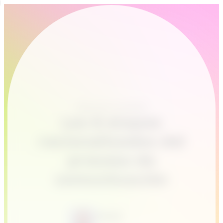
Atención al cliente
Las 6 etapas
racionalizadas del
proceso de
comunicación
Pascal