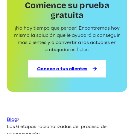
Comience su prueba
para
la
gratuita
atención
al
¡No hay tiempo que perder! Encontremos hoy
cliente
mismo la solución que le ayudará a conseguir
más
más clientes y a convertir a los actuales en
populares
embajadores fieles.
en
el
2023
Conoce a tus clientes
Blog
Las 6 etapas racionalizadas del proceso de
comunicación