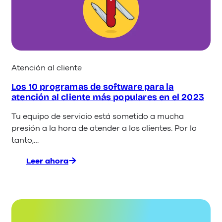
de
chat
en
vivo
para
el
Atención al cliente
sitio
web
Los 10 programas de software para la
atención al cliente más populares en el 2023
Tu equipo de servicio está sometido a mucha
presión a la hora de atender a los clientes. Por lo
tanto,…
Leer ahora
:
Los
10
programas
de
software