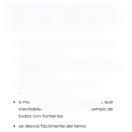
La gente de
37signals
han convertido la frase “las
reuniones son tóxicas” (meetings are toxic) en un
lema para la industria tecnológica. Algunas de sus
críticas sobre las reuniones se basan en que:
dividen el día de trabajo en pequeñas pero
incoherentes partes
casi siempre son sólo palabras y conceptos
abstractos, no cosas reales (por ejemplo, una
pieza de código)
tienden a contener y transmitir poca
información por minuto
a menudo hay al menos una persona que
inevitablemente hace perder el tiempo de
todos con tonterías
se desvía fácilmente del tema