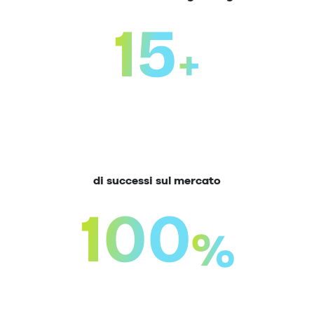
15
+
di successi sul mercato
100
%