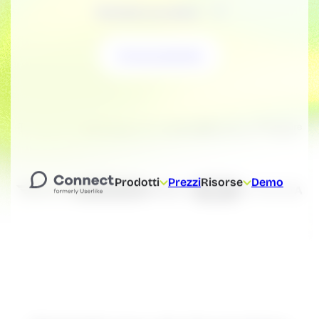
Richiedi una demo
Prova gratuita
Prodotti
Prezzi
Risorse
Demo