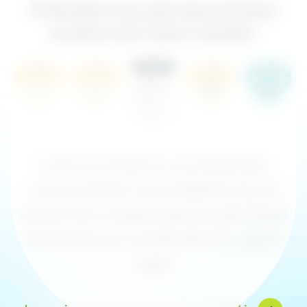
Piattaforma pluripremiata
scelta dai team leader
Lime Connect è riconosciuto
come leader da piattaforme di
confronto indipendenti sulla base
di recensioni verificate da utenti
reali.