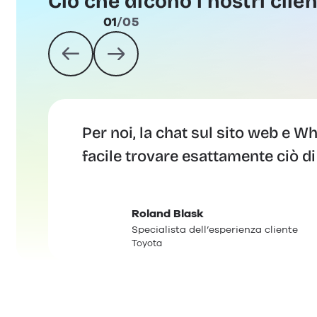
Ciò che dicono i nostri clien
02
/
05
Siamo rimasti particolarmente co
Account Manager dedicato, sempr
Tanja Schmidt
Rappresentante del servizio clienti
TUI Austria