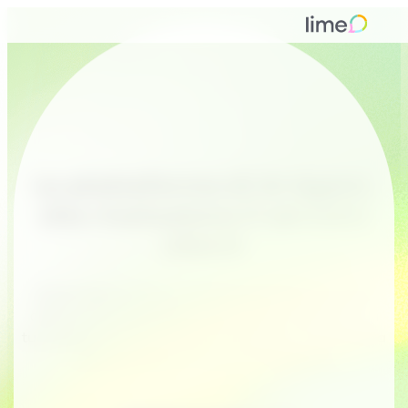
La piattaforma di AI Agent,
che rivoluziona il servizio
clienti
Automatizza interi processi di assistenza tramite
chat, e-mail, WhatsApp e altri canali. Integrato nei
tuoi sistemi, pronto all’uso e sviluppato in Germania
per garantire la massima sicurezza.