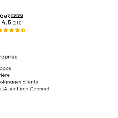
reprise
ropos
rière
oignages clients
s IA sur Lime Connect