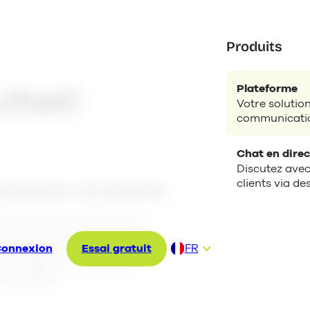
Produits
Plateforme
chat!
Votre solutio
communication
Chat en direc
Discutez avec
clients via d
Contactar con soporte
Des questions rapides à
poser? Envoyez-nous un
onnexion
Essai gratuit
FR
message via le Website
DE
Messenger.
EN