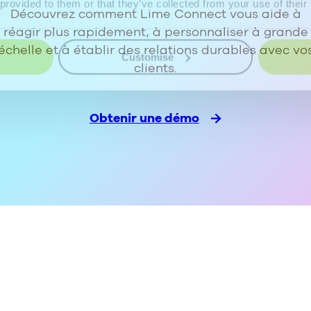
 provided to them or that they’ve collected from your use of their
Découvrez comment Lime Connect vous aide à
réagir plus rapidement, à personnaliser à grande
échelle et à établir des relations durables avec vo
Customise
clients.
Obtenir une démo