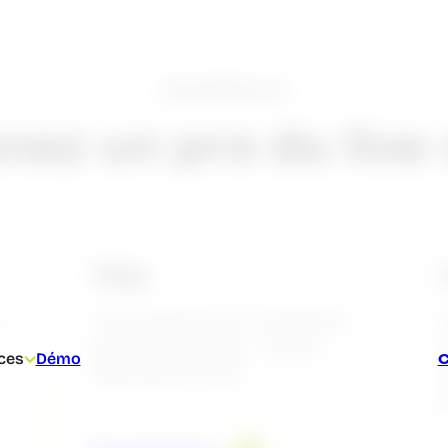
Assistance
nez un pro du live 
FAQs
Vos questions sur l’utilisation
de Lime Connect – et nos
C
ces
Démo
réponses en bref.