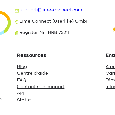
support@lime-connect.com
Lime Connect (Userlike) GmbH
Register Nr.: HRB 73211
Ressources
Ent
Blog
À p
Centre d’aide
Car
FAQ
Tém
Contacter le support
Info
API
D
Statut