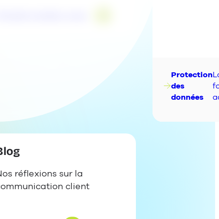
ES
Prendre rendez-vous
IT
NL
Protection
L
des
f
données
a
Blog
os réflexions sur la
communication client