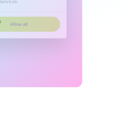
 services.
s
Allow all