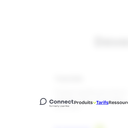
Deve
Tutoriels
Plusieurs guides pour tirer le
maximum de Lime Connect
Produits
Tarifs
Ressour
pas à pas