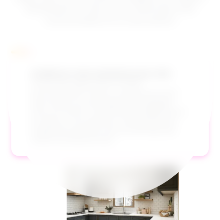
directement au chat, ce qui unifie toute votre
communication en un seul endroit.
Améliorez votre assistance par chat
Lancez des appels dans le même
environnement riche en contexte que celui
dans lequel vous échangez des messages
avec vos clients. Transformez le téléphone et
la vidéo en une extension transparente de
l’expérience de chat, avec les données des
clients à portée de main.