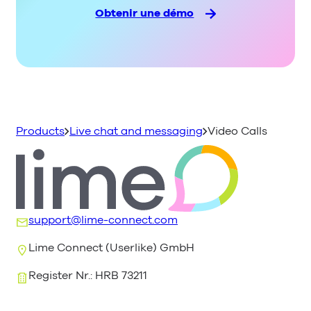
Obtenir une démo
Products
Live chat and messaging
Video Calls
support@lime-connect.com
Lime Connect (Userlike) GmbH
Register Nr.: HRB 73211