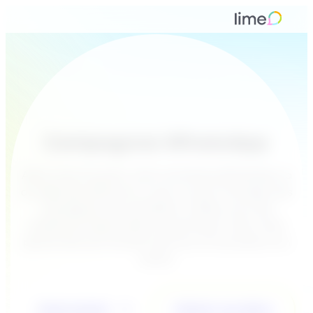
Campagnes WhatsApp
Avec Lime Connect, votre marketing WhatsApp va
au-delà des diffusions à sens unique. Partagez des
campagnes de newsletters ciblées avec des
audiences segmentées et participez à des chats
personnels qui transforment les conversations en
clients.
Essai gratuit
Obtenir une démo