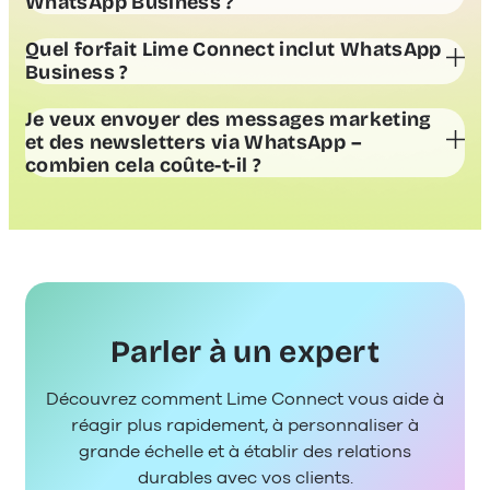
WhatsApp Business ?
Quel forfait Lime Connect inclut WhatsApp
Business ?
Je veux envoyer des messages marketing
et des newsletters via WhatsApp –
combien cela coûte-t-il ?
“Tarifs WhatsApp Business : à
Parler à un expert
quels coûts s’attendre”
Découvrez comment Lime Connect vous aide à
réagir plus rapidement, à personnaliser à
grande échelle et à établir des relations
Tarifs WhatsApp Business : à quels
durables avec vos clients.