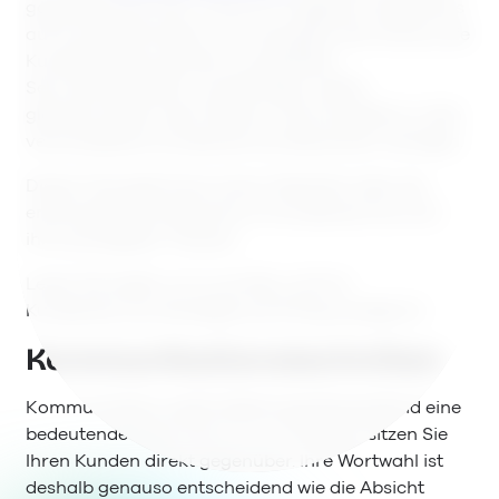
ganzheitlichen Plan. Ohne ihn reagieren Sie planlos
auf Kundenanfragen und verspielen die Chance, die
Kundenbeziehung aktiv zu gestalten.
Servicemitarbeiter und Manager sollten
gleichermaßen über Wissen und Kompetenz in den
verschiedenen Kundenservice-Bereichen verfügen.
Dieser Post gibt Ihnen einen Überblick über die
entscheidenden Bereiche im Kundenservice und
ihre wichtigsten Themen.
Lesen Sie weiter um zu prüfen, ob Ihre
Kundenservice-Strategie auf Erfolg auslegt ist.
Kommunikationstechniken
Kommunikation spielt abteilungsübergreifend eine
bedeutende Rolle. Doch nur im Support sitzen Sie
Ihren Kunden direkt gegenüber. Ihre Wortwahl ist
deshalb genauso entscheidend wie die Absicht