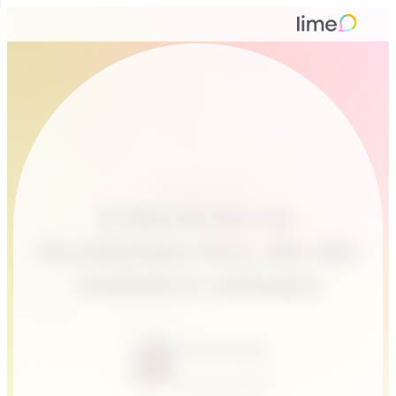
Kundenservice
6 Bereiche im
Kundenservice, die Sie
meistern müssen
Alina Günder
April 30, 2020