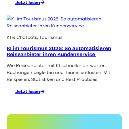
Jetzt lesen
:
Chatbot-
Haftung
nach
OLG
Hamm:
KI & Chatbots
, 
Tourismus
Was
KI im Tourismus 2026: So automatisieren
Unternehmen
Reiseanbieter ihren Kundenservice
jetzt
wissen
Wie Reiseanbieter mit KI schneller antworten,
müssen
Buchungen begleiten und Teams entlasten. Mit
Beispielen, Statistiken und Best Practices.
Jetzt lesen
:
KI im
Tourismus 2026:
So automatisieren
Reiseanbieter
ihren