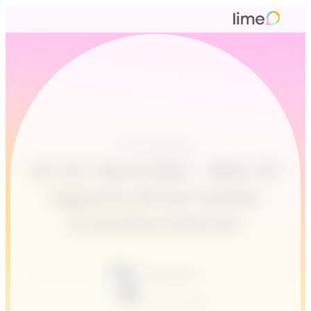
KI & Chatbots
KI im Vertrieb – Wie AI
Agents Ihren Sales
transformieren
Francesca
April 15, 2026