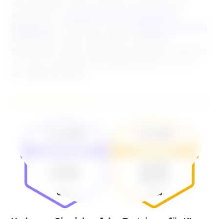
verschwenden, einen Chatbot von der Pike auf
anzulernen, um
die Vorzüge von Künstlicher
Intelligenz
im Vertrieb zu nutzen.
Moderne AI Agents
qualifizieren Leads automatisch, begleiten
potenzielle Kunden entlang der gesamten Customer
Journey und stoßen Vertriebsprozesse rund um
Uhr eigenständig an.