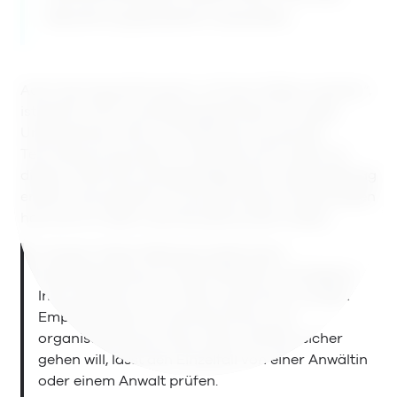
Gericht ausdrücklich verworfen.
Auch wer pauschal warnt, „KI kann Fehler machen“,
ist damit nicht zuverlässig geschützt. Für jedes
Unternehmen, das im Kundenservice, bei der
Terminbuchung oder im Vertrieb auf KI setzt, ist
dieses Urteil eine wichtige Wegmarke. Dieser Beitrag
erklärt, was passiert ist, wie das Gericht entschieden
hat und vor allem, was Sie jetzt prüfen sollten.
Hinweis: Dieser Beitrag ersetzt keine
Rechtsberatung. Er fasst öffentlich verfügbare
Informationen zum Urteil zusammen und gibt
Empfehlungen für die technische und
organisatorische Praxis. Wer rechtlich sicher
gehen will, lässt den Einzelfall von einer Anwältin
oder einem Anwalt prüfen.