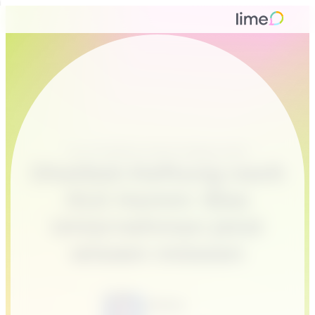
KI & Chatbots
, 
Nicht kategorisiert
Chatbot-Haftung nach
OLG Hamm: Was
Unternehmen jetzt
wissen müssen
Tamina