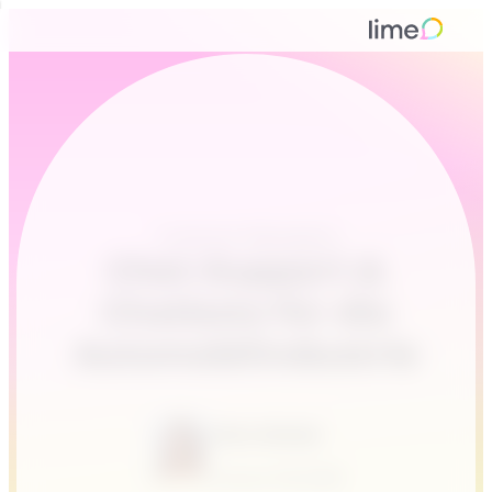
Customer Messaging
Chat-Support &
Chatbots für die
Automobilindustrie
Alina Günder
Januar 29, 2026