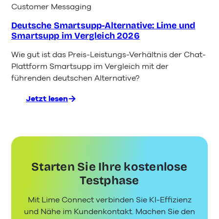
4
Customer Messaging
besten
Deutsche Smartsupp-Alternative: Lime und
Anbieter
Smartsupp im Vergleich 2026
2026
im
Wie gut ist das Preis-Leistungs-Verhältnis der Chat-
Vergleich
Plattform Smartsupp im Vergleich mit der
führenden deutschen Alternative?
Jetzt lesen
:
Deutsche
Smartsupp-
Alternative:
Lime
und
Starten Sie Ihre kostenlose
Smartsupp
im
Testphase
Vergleich
Mit Lime Connect verbinden Sie KI-Effizienz
2026
und Nähe im Kundenkontakt. Machen Sie den