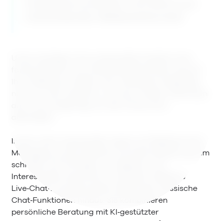
Kundenkommunikation wird damit zum
entscheidenden Wettbewerbsvorteil.
Umso wichtiger ist es, potenziellen Käufern eine
fortschrittliche und unterstützende Erfahrung auf
Ihrer Website zu bieten. Das verbessert langfristig
nicht nur die Customer Journey, sondern hilft Ihnen
auch, sich langfristig von der Konkurrenz
abzuheben.
Immer mehr Autohändler setzen auf Website‑Chat,
Messaging und Kundenservice‑Automatisierung, um
schneller auf Anfragen zu reagieren und
Interessenten persönlich zu beraten. Moderne
Live‑Chat‑Lösungen gehen dabei über klassische
Chat‑Funktionen hinaus: Sie kombinieren
persönliche Beratung mit KI‑gestützter