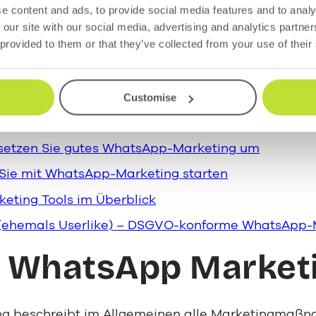
e content and ads, to provide social media features and to analy
ting & Automatisierung: Skalieren statt manuell 
 our site with our social media, advertising and analytics partn
nd WhatsApp Marketing in Deutschland
 provided to them or that they’ve collected from your use of their
le: So nutzen Unternehmen WhatsApp Marketing in
ch WhatsApp Marketing für Unternehmen?
Customise
esen Gebühren müssen Sie rechnen
 setzen Sie gutes WhatsApp-Marketing um
 Sie mit WhatsApp-Marketing starten
eting Tools im Überblick
(ehemals Userlike) – DSGVO-konforme WhatsApp-
t WhatsApp Market
 beschreibt im Allgemeinen alle Marketingmaßna