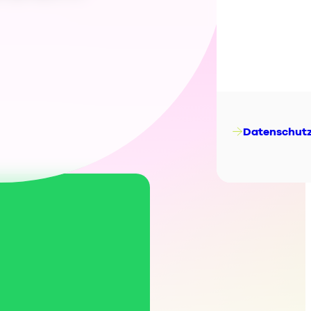
ES
FR
IT
NL
Datenschut