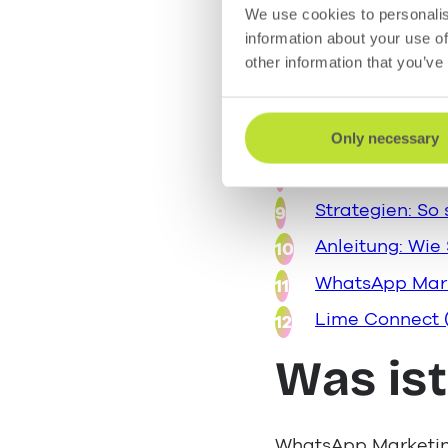
We use cookies to personalis
WhatsApp Marke
information about your use of
Datenschutz u
other information that you’ve
Praxisbeispie
Wann lohnt si
Only necessary
Kosten: Mit di
Strategien: So
Anleitung: Wie
WhatsApp Mark
Lime Connect 
Was is
WhatsApp Marketing