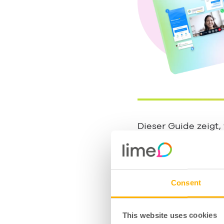
Dieser Guide zeigt
sich in der Praxis
können.
Was ist Whats
Consent
Wie funktionie
This website uses cookies
WhatsApp Mark