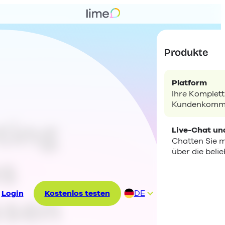
Produkte
Platform
Ihre Komplett
Kundenkommu
ting
Live-Chat un
Chatten Sie 
über die beli
as
Login
Kostenlos testen
DE
ssen
EN