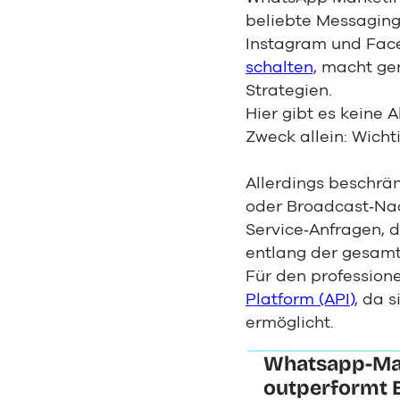
beliebte Messaging
Instagram und Face
schalten,
macht gena
Strategien.
Hier gibt es keine
Zweck allein: Wich
Allerdings beschrä
oder Broadcast‑Na
Service‑Anfragen, 
entlang der gesamt
Für den professione
Platform (API),
da s
ermöglicht.
Whatsapp-Mar
outperformt E