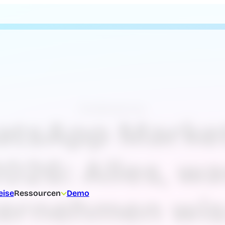
Kundenservice
tsApp Marke
026: Alles, w
eise
Ressourcen
Demo
ernehmen wi