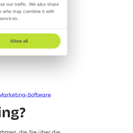
se our traffic. We also share
arbeiten
ers who may combine it with
 services.
 Deutschland
Allow all
Marketing-Software
ing?
hmen, die Sie über die