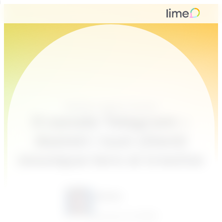
Notizie e aggiornamenti
Il canale Telegram –
Assisti i tuoi clienti
ovunque loro si trovino
Tamina
January 13, 2020