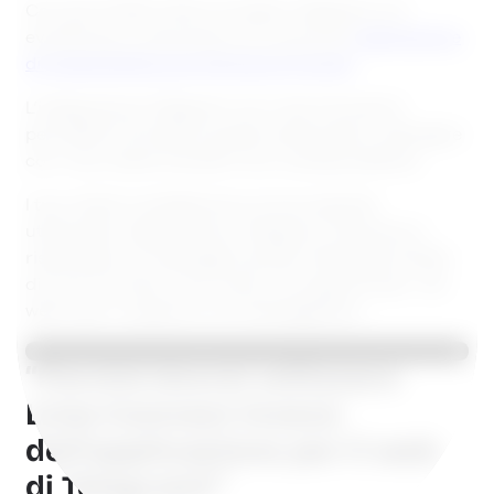
Con più di 400 milioni di utenti, Telegram si è
evoluta da un fenomeno di nicchia all’
applicazione
di messaggistica più famosa al mondo
.
L’integrazione Telegram con Lime Connect ti
permette di sfruttare questo potenziale e interagire
con i tuoi clienti tramite il loro canale preferito.
I tuoi clienti contatteranno la tua azienda
utilizzando l’applicazione Telegram. Riceverai e
risponderai ai messaggi tramite il Message Center
di Lime Connect, il tuo centro di supporto per i siti
web e per il supporto via messaggistica.
“Perché dovrei utilizzare
Lime Connect invece
dell’applicazione per il web
di Telegram?”