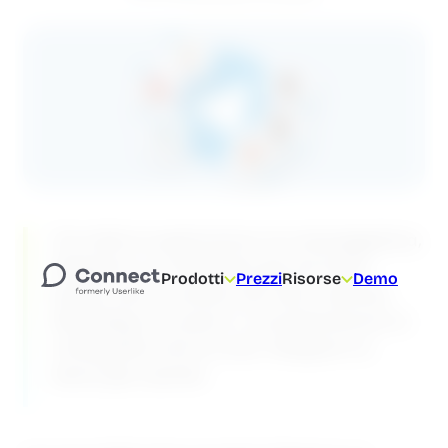
Tra tutte le applicazioni di messaggistica,
Telegram si è dedicata già da tanto
Prodotti
Prezzi
Risorse
Demo
tempo alla sicurezza dei dati. Quando
WhatsApp ha preso in considerazione la
crittografia end-to-end, Telegram la
stava già usando.