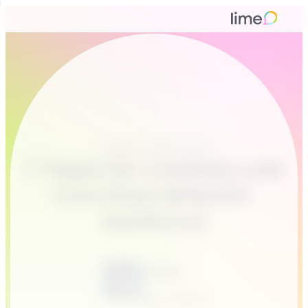
Customer Messaging
7 Tipps für Cookies und
Live-Chat [DSGVO-
konform]
Tamina
April 9, 2020