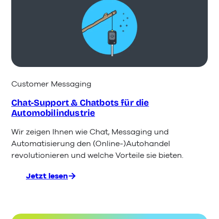
Software:
Die
4
besten
Anbieter
2026
im
Vergleich
Customer Messaging
Chat-Support & Chatbots für die
Automobilindustrie
Wir zeigen Ihnen wie Chat, Messaging und
Automatisierung den (Online-)Autohandel
revolutionieren und welche Vorteile sie bieten.
Jetzt lesen
:
Chat-
Support
&