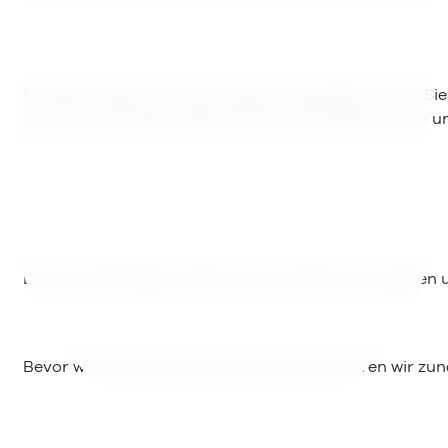
Kunden müssen nun ihre Zustimmung geben, bevor Sie C
gar nicht erst sehen. Wenn Sie das neue Setup schon u
Doch es gibt Möglichkeiten, diesen Effekt zu umgehen u
Bevor wir uns diese genauer anschauen, klären wir z