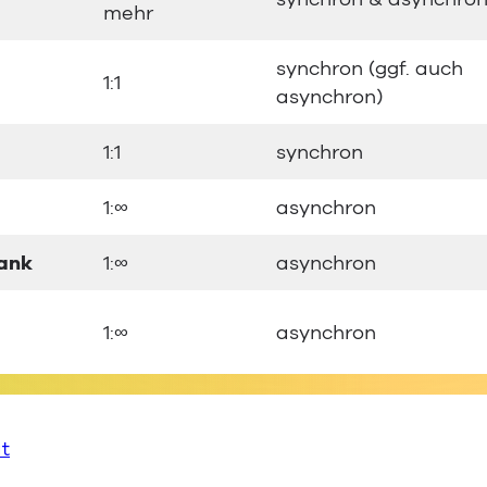
mehr
synchron (ggf. auch
1:1
asynchron)
1:1
synchron
1:∞
asynchron
ank
1:∞
asynchron
1:∞
asynchron
t