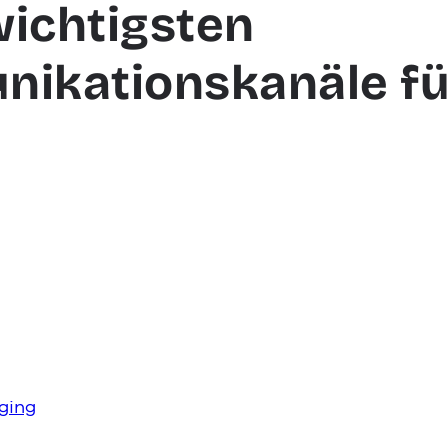
wichtigsten
ikationskanäle f
ging