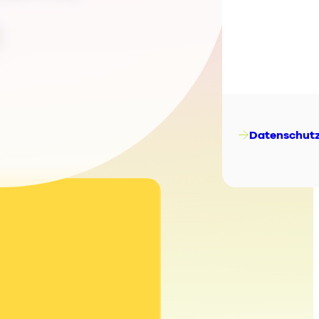
ES
e
FR
IT
NL
Datenschut