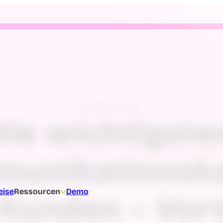
Kundenservice
Die wichtigste
unikationsk
eise
Ressourcen
Demo
 Kunden – Vort