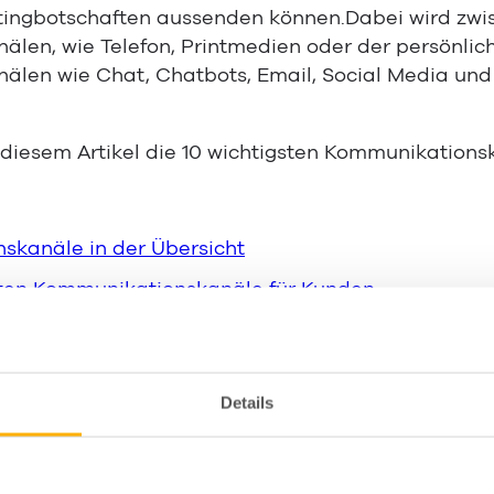
ingbotschaften aussenden können.Dabei wird zwi
len, wie Telefon, Printmedien oder der persönlich
len wie Chat, Chatbots, Email, Social Media und
n diesem Artikel die 10 wichtigsten Kommunikation
skanäle in der Übersicht
sten Kommunikationskanäle für Kunden
 Kommunikationskanal finden
ication Software: Lime Connect (ehemals Userlik
Details
ikationskanäle in