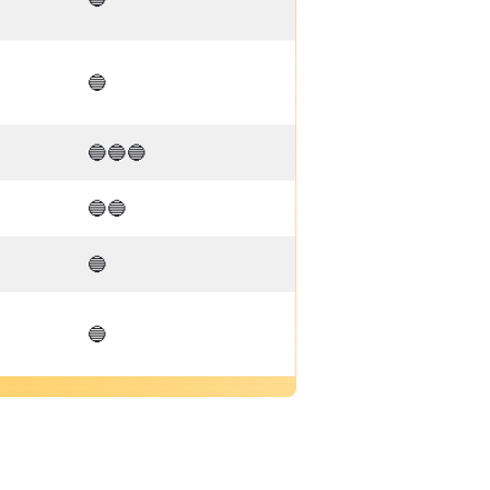
🔵
🔵🔵🔵
🔵🔵
🔵
🔵