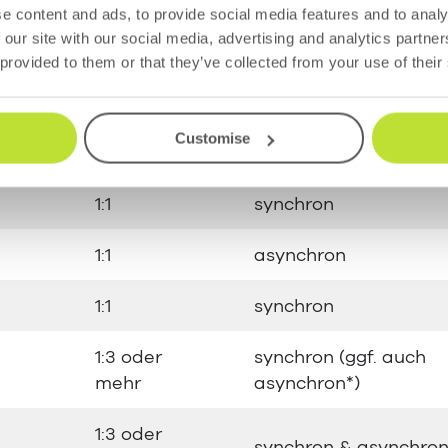
cht
e content and ads, to provide social media features and to analy
 our site with our social media, advertising and analytics partn
 provided to them or that they’ve collected from your use of their
Skalierbar
Kommunikationsmod
Customise
1:1
synchron
1:1
asynchron
1:1
synchron
1:3 oder
synchron (ggf. auch
mehr
asynchron*)
1:3 oder
synchron & asynchro