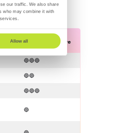
se our traffic. We also share
ers who may combine it with
 services.
us
Nutzungsbarierre
Allow all
🔵🔵🔵
🔵🔵
🔵🔵🔵
🔵
n
🔵