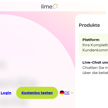
Produkte
Platform
Ihre Komplett
Kundenkommu
n
Live-Chat un
Chatten Sie 
über die beli
anäle
Login
Kostenlos testen
DE
eile
EN