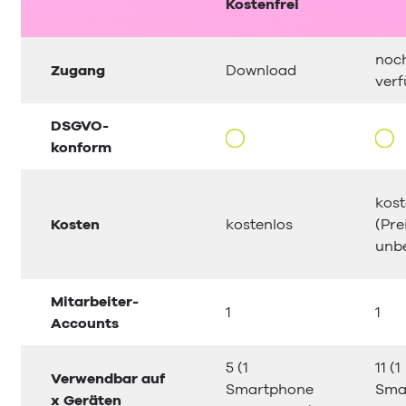
Kostenfrei
noch
Zugang
Download
ver
DSGVO-
konform
kost
Kosten
kostenlos
(Pre
unb
Mitarbeiter-
1
1
Accounts
5 (1
11 (1
Verwendbar auf
Smartphone
Sma
x Geräten