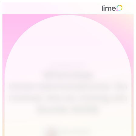
Kundenservice
WhatsApp
Unternehmenskonto: So
richten Sie es richtig ein
(Guide 2026)
Alina Günder