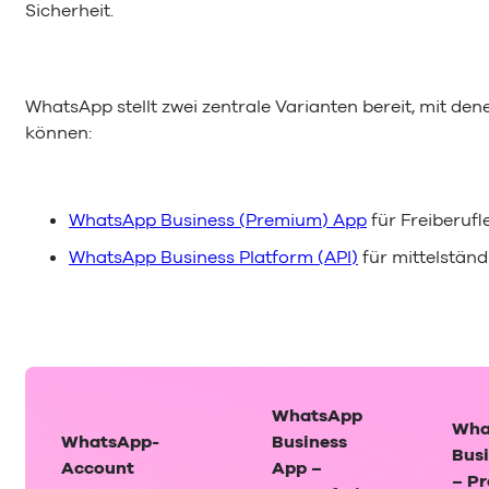
Sicherheit.
WhatsApp stellt zwei zentrale Varianten bereit, mit d
können:
WhatsApp Business (Premium) App
für Freiberuf
WhatsApp Business Platform (API)
für mittelstän
WhatsApp
Wha
WhatsApp-
Business
Bus
Account
App –
– P