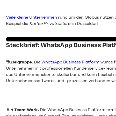
Viele kleine Unternehmen
rund um den Globus nutzen d
Beispiel die
Kaffee Privatrösterei
in Düsseldorf.
Steckbrief: WhatsApp Business Plat
🎯Zielgruppe.
Die
WhatsApp Business Platform
wurde f
Unternehmen mit professionellen Kundenservice-Teams 
das Unternehmenskonto skalierbar und kann flexibel m
Unternehmenssoftwares und -prozessen verbunden we
👨‍👧Team-Work.
Die WhatsApp Business Platform ermö
ein professionelles Support-Tool anzubieten – mit unb