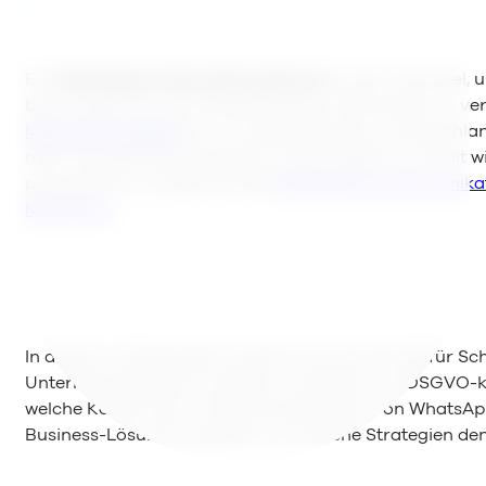
Ein
WhatsApp-Unternehmenskonto
ist der Schlüssel
bevorzugten Kommunikationskanal miteinander zu ve
Menschen weltweit
und rund 60 Millionen in Deutschla
mehr als jede herkömmliche E-Mail-Plattform. Damit w
persönlichen und gleichzeitig
skalierbaren Kommunikati
Marketing.
In diesem umfassenden Guide lernen Sie Schritt für Sch
Unternehmenskonto erstellen, verwalten und DSGVO-ko
welche Kosten beim Unternehmenskonto von WhatsApp 
Business-Lösung auswählen und welche Strategien den 