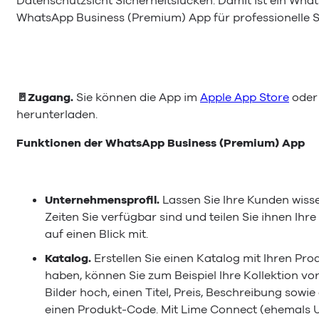
Datenschutzsicht Sicherheitslücken. Damit ist ein W
WhatsApp Business (Premium) App für professionelle 
🚪Zugang.
Sie können die App im
Apple App Store
oder
herunterladen.
Funktionen der WhatsApp Business (Premium) App
Unternehmensprofil.
Lassen Sie Ihre Kunden wiss
Zeiten Sie verfügbar sind und teilen Sie ihnen Ihr
auf einen Blick mit.
Katalog.
Erstellen Sie einen Katalog mit Ihren P
haben, können Sie zum Beispiel Ihre Kollektion vo
Bilder hoch, einen Titel, Preis, Beschreibung sowi
einen Produkt-Code. Mit Lime Connect (ehemals U