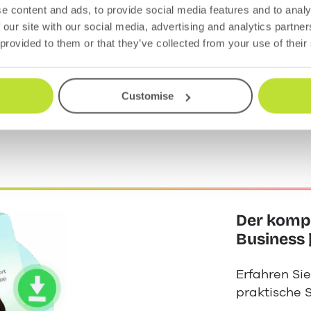
e content and ads, to provide social media features and to analy
 our site with our social media, advertising and analytics partn
 provided to them or that they’ve collected from your use of their
 der Kanäle hat WhatsApp ein neues Interface erha
achrichten gewechselt werden kann. Nutzer könn
Customise
WhatsApp-Kontakte, nach (neuen) Kanälen suchen un
eits abonnierten.
Der kompl
Business 
Erfahren Sie
praktische 