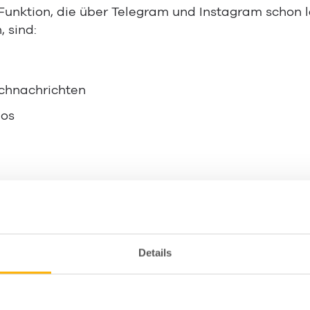
unktion, die über Telegram und Instagram schon lan
, sind:
achnachrichten
eos
erden über die WhatsApp-App bzw. die
WhatsApp
 komplett kostenlos – es gibt dafür aber auch kei
eten. Das Kanal-Abo ist für WhatsApp-Nutzer imm
Details
onnieren Nutzer e