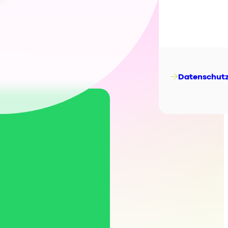
IT
NL
Datenschut