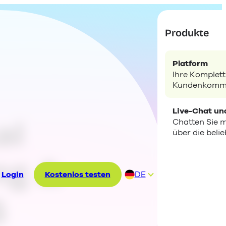
Produkte
Platform
Ihre Komplett
Kundenkommu
Live-Chat un
al
Chatten Sie 
über die beli
ng &
Login
Kostenlos testen
DE
EN
6
ES
FR