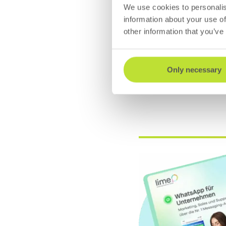
Kanal?
We use cookies to personalis
information about your use of
other information that you’ve
Seit der Einführung
Chat- und Update-N
Only necessary
den Stories ihrer 
Aktivitäten der ber