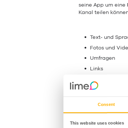
seine App um eine F
Kanal teilen können
Text- und Spr
Fotos und Vid
Umfragen
Links
WhatsApp-Kanäle w
WhatsApp-Kanals ist
Abonnements anzubi
Consent
Wie ab
This website uses cookies