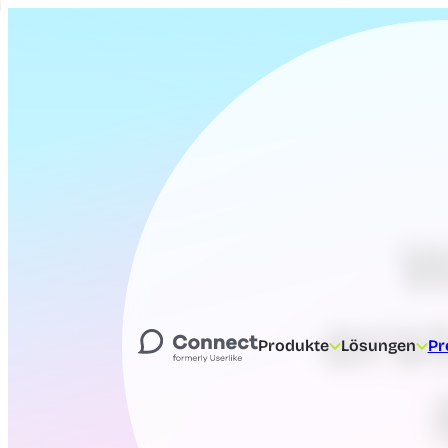
W
ers
Produkte
Lösungen
Pr