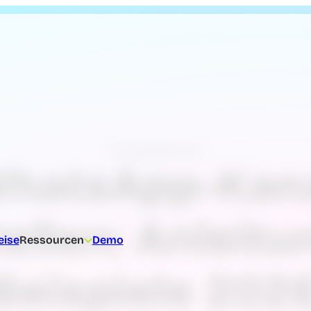
Kundenservice
hatsApp-Kan
tellen: Anleitu
eise
Ressourcen
Demo
Beispiele 202